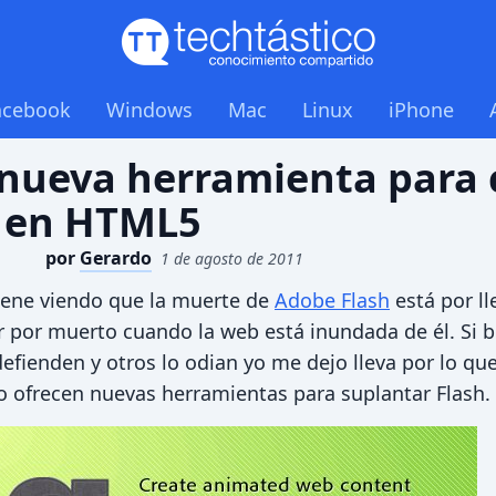
acebook
Windows
Mac
Linux
iPhone
nueva herramienta para 
 en HTML5
por
Gerardo
1 de agosto de 2011
iene viendo que la muerte de
Adobe Flash
está por ll
 por muerto cuando la web está inundada de él. Si bi
efienden y otros lo odian yo me dejo lleva por lo qu
 ofrecen nuevas herramientas para suplantar Flash.