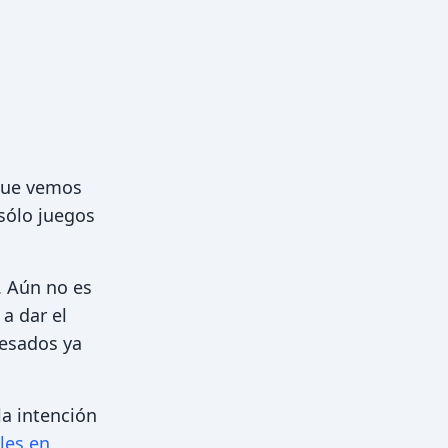
 que vemos
 sólo juegos
 Aún no es
a dar el
resados ya
la intención
ales en