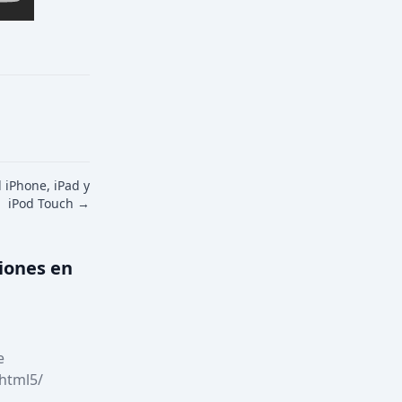
 iPhone, iPad y
iPod Touch →
iones en
e 
html5/ 