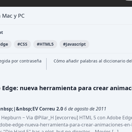
 Mac y PC
pt
Edge
#
CSS
#
HTML5
#
Javascript
tegida por contraseña
Cómo añadir palabras al diccionario del
 Edge: nueva herramienta para crear animac
nbsp;|&nbsp;EV Correu 2.0
6 de agosto de 2011
drey Hepburn ~ Via @Pilar_H [evcorreu] HTML 5 con Adobe Edg
adobe-edge-nueva-herramienta-para-crear-animaciones-en-
"Die Hard 5" has a plot, but no director – Movies [...]