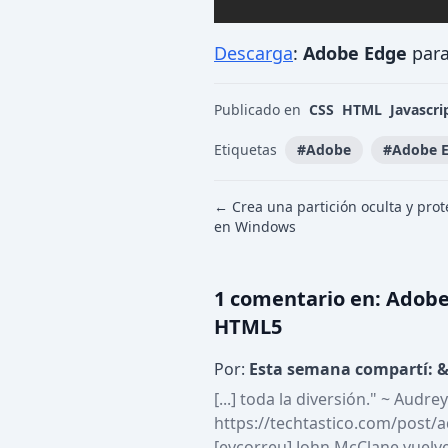
Descarga
:
Adobe Edge
para
Publicado en
CSS
HTML
Javascri
Etiquetas
#
Adobe
#
Adobe 
← Crea una partición oculta y pro
en Windows
1
comentario
en:
Adobe
HTML5
Por:
Esta semana compartí: &
[...] toda la diversión." ~ Au
https://techtastico.com/post/
[evcorreu] John McClane vuelve: 