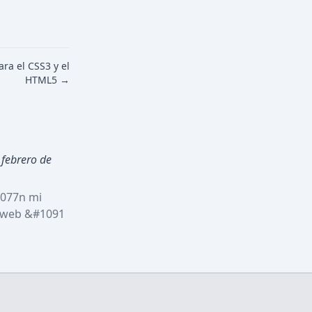
ra el CSS3 y el
HTML5 →
 febrero de 
077n mi 
 web &#1091 