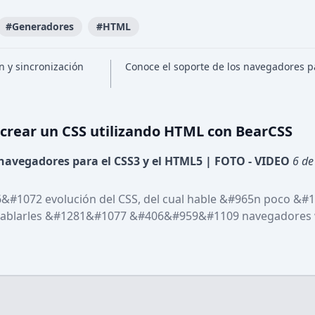
#
Generadores
#
HTML
n y sincronización
Conoce el soporte de los navegadores pa
crear un CSS utilizando HTML con BearCSS
 navegadores para el CSS3 y el HTML5 | FOTO - VIDEO
6 de
&#1072 evolución del CSS, del cual hable &#965n poco &#1
ro hablarles &#1281&#1077 &#406&#959&#1109 navegadores