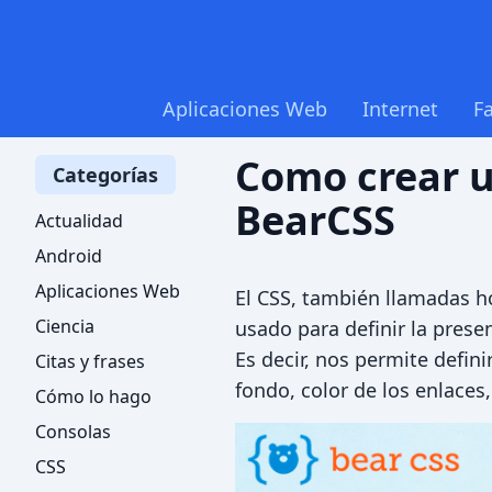
Aplicaciones Web
Internet
F
Como crear u
Categorías
BearCSS
Actualidad
Android
Aplicaciones Web
El CSS, también llamadas ho
Ciencia
usado para definir la pres
Es decir, nos permite defini
Citas y frases
fondo, color de los enlaces,
Cómo lo hago
Consolas
CSS