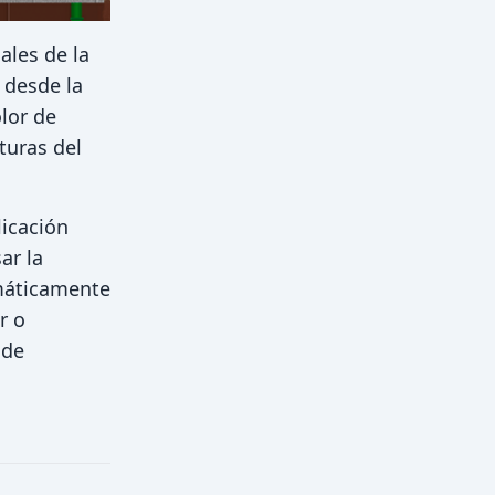
ales de la
 desde la
lor de
turas del
licación
ar la
omáticamente
r o
 de