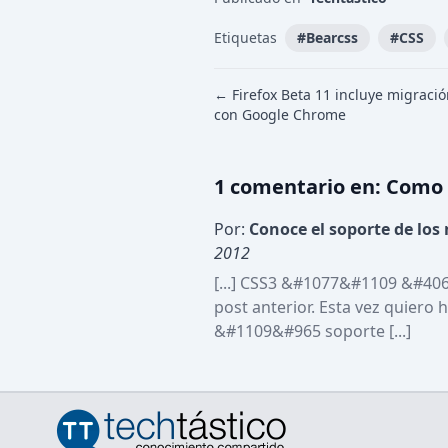
Etiquetas
#
Bearcss
#
CSS
← Firefox Beta 11 incluye migració
con Google Chrome
1
comentario
en:
Como 
Por:
Conoce el soporte de los
2012
[...] CSS3 &#1077&#1109 &#406
post anterior. Esta vez quie
&#1109&#965 soporte [...]