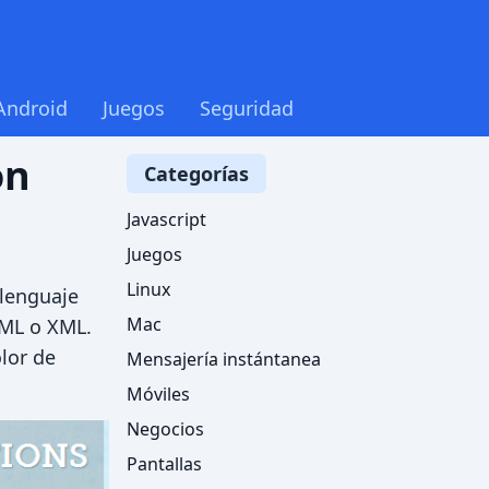
Android
Juegos
Seguridad
on
Categorías
Javascript
Juegos
Linux
 lenguaje
Mac
TML o XML.
olor de
Mensajería instántanea
Móviles
Negocios
Pantallas