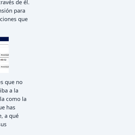
ravés de él.
nsión para
aciones que
es que no
iba a la
lla como la
ue has
e, a qué
sus