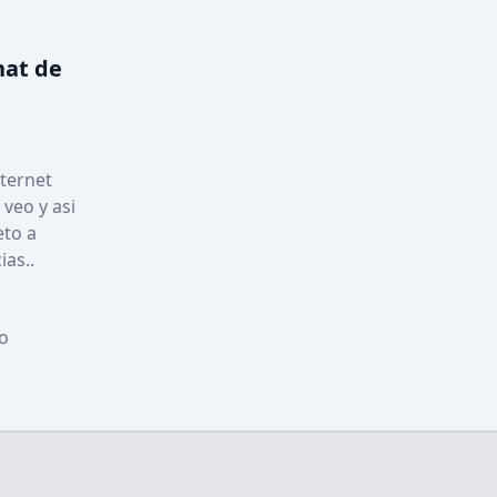
hat de
ternet 
veo y asi 
to a 
as..
o 