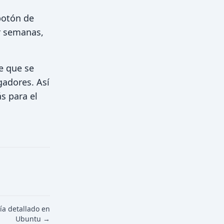
botón de
r semanas,
e que se
adores. Así
s para el
ía detallado en
Ubuntu →