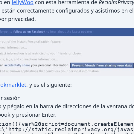
o en
JellyWoo
con esta herramienta de
ReclaimPrivacy
 están correctamente configurados y asistirnos en e
or privacidad.
okmarklet
, y es el siguiente:
ar sesión
o y pégalo en la barra de direcciones de la ventana d
book y presionar Enter.
tion(){var%20script=document.createElemen
=\'http://static.reclaimprivacy.org/javas