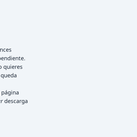
onces
endiente.
o quieres
e queda
 página
r
descarga