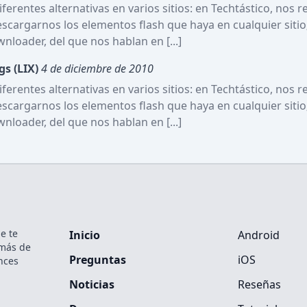
iferentes alternativas en varios sitios: en Techtástico, nos r
argarnos los elementos flash que haya en cualquier sitio;
oader, del que nos hablan en [...]
gs (LIX)
4 de diciembre de 2010
iferentes alternativas en varios sitios: en Techtástico, nos r
argarnos los elementos flash que haya en cualquier sitio;
oader, del que nos hablan en [...]
e te
Inicio
Android
emás de
Preguntas
iOS
nces
Noticias
Reseñas