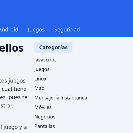
Android
Juegos
Seguridad
ellos
Categorías
Javascript
Juegos
Linux
stos juegos
Mac
 cual tiene
tes, pues te
Mensajería instántanea
strar,
Móviles
Negocios
Pantallas
l juego y si