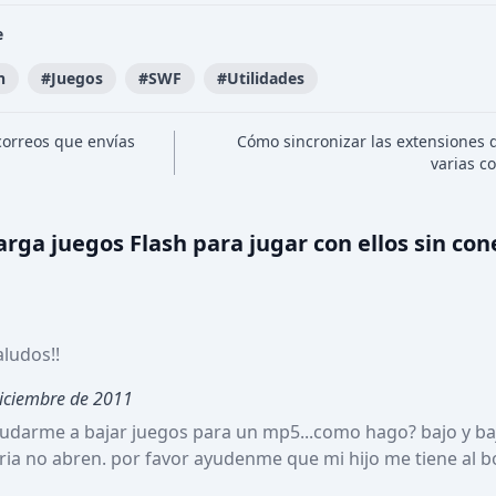
e
h
#
Juegos
#
SWF
#
Utilidades
correos que envías
Cómo sincronizar las extensiones d
varias 
rga juegos Flash para jugar con ellos sin con
aludos!!
iciembre de 2011
yudarme a bajar juegos para un mp5...como hago? bajo y ba
ria no abren. por favor ayudenme que mi hijo me tiene al bor