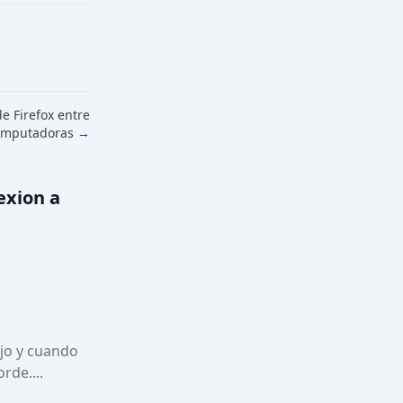
e Firefox entre
computadoras →
exion a
jo y cuando 
de.... 