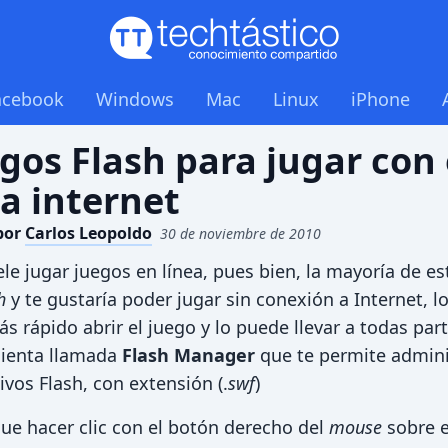
acebook
Windows
Mac
Linux
iPhone
gos Flash para jugar con 
 a internet
por
Carlos Leopoldo
30 de noviembre de 2010
le jugar juegos en línea, pues bien, la mayoría de e
h
y te gustaría poder jugar sin conexión a Internet, lo
s rápido abrir el juego y lo puede llevar a todas par
mienta llamada
Flash Manager
que te permite admini
ivos Flash, con extensión (.
swf
)
 que hacer clic con el botón derecho del
mouse
sobre e