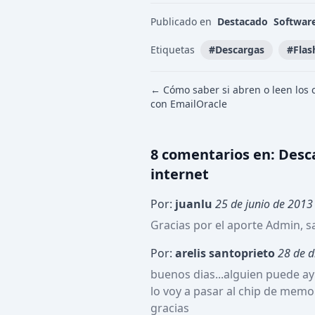
Publicado en
Destacado
Softwar
Etiquetas
#
Descargas
#
Flas
← Cómo saber si abren o leen los 
con EmailOracle
8
comentario
s
en:
Desca
internet
Por:
juanlu
25 de junio de 2013
Gracias por el aporte Admin, s
Por:
arelis santoprieto
28 de d
buenos dias...alguien puede a
lo voy a pasar al chip de memo
gracias