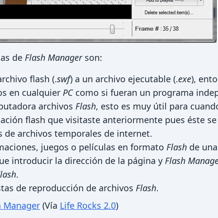
icas de
Flash Manager
son:
rchivo flash (.
swf
) a un archivo ejecutable (.
exe
), ent
os en cualquier
PC
como si fueran un programa indep
putadora archivos
Flash
, esto es muy útil para cuand
ación flash que visitaste anteriormente pues éste s
 de archivos temporales de internet.
maciones, juegos o películas en formato
Flash
de una
e introducir la dirección de la página y
Flash Manage
lash
.
stas de reproducción de archivos
Flash
.
h Manager
(Vía
Life Rocks 2.0
)