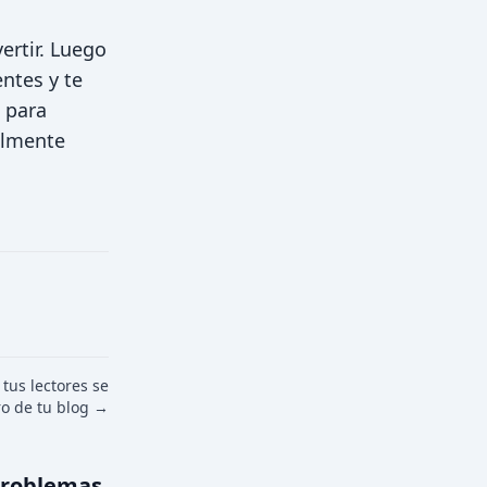
ertir. Luego
entes y te
 para
almente
tus lectores se
o de tu blog →
 problemas