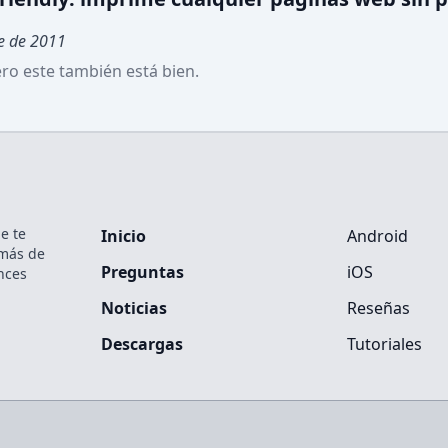
e de 2011
ero este también está bien.
e te
Inicio
Android
emás de
Preguntas
iOS
nces
Noticias
Reseñas
Descargas
Tutoriales