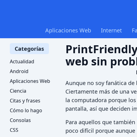
Aplicaciones Web
Internet
F
PrintFriendl
Categorías
web sin pro
Actualidad
Android
Aplicaciones Web
Aunque no soy fanática de 
Ciencia
Ciertamente más de una vez
la computadora porque los o
Citas y frases
pantalla, así que deciden i
Cómo lo hago
Consolas
Para aquellos que también 
CSS
poco difícil porque aunque