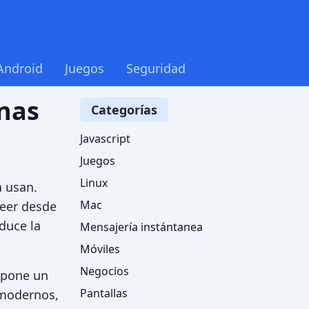
Android
Juegos
Seguridad
inas
Categorías
Javascript
Juegos
Linux
a usan.
Mac
leer desde
oduce la
Mensajería instántanea
Móviles
Negocios
e pone un
Pantallas
 modernos,