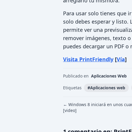
arreglarlo tu mismo/a.
Para usar solo tienes que ir
solo debes esperar y listo.
permite ver una previsuali
remover imágenes, texto o 
puedes decargar un PDF o m
Visita PrintFriendly
[
Vía
]
Publicado en
Aplicaciones Web
Etiquetas
#
Aplicaciones web
← Windows 8 iniciará en unos cu
[video]
1
comentario
en:
Print