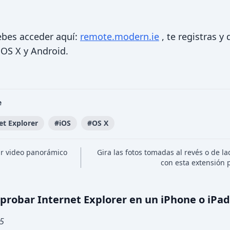
ebes acceder aquí:
remote.modern.ie
, te registras y
 OS X y Android.
e
et Explorer
#
iOS
#
OS X
r video panorámico
Gira las fotos tomadas al revés o de l
con esta extensión
probar Internet Explorer en un iPhone o iPad
15