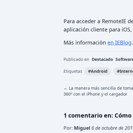
Para acceder a RemoteIE d
aplicación cliente para iOS,
Más información
en IEBlog
.
Publicado en
Destacado
Softwar
Etiquetas
#
Android
#
Intern
← La manera más sencilla de toma
360º con el iPhone y el cargador
1
comentario
en:
Cómo 
Por:
Miguel
6 de octubre de 20