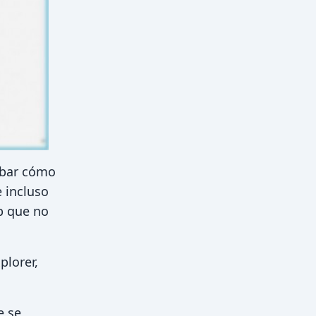
obar cómo
e incluso
b que no
plorer,
e se