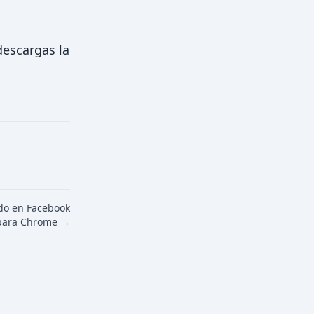
 descargas la
ado en Facebook
 para Chrome →