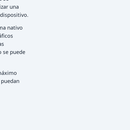
izar una
dispositivo.
ma nativo
áficos
as
o se puede
 máximo
s puedan